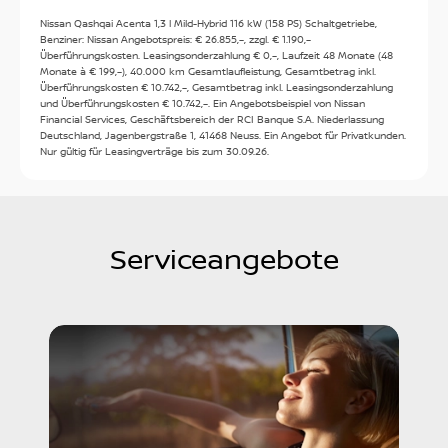
Nissan Qashqai Acenta 1,3 l Mild-Hybrid 116 kW (158 PS) Schaltgetriebe,
Öffnungszeiten
Benziner: Nissan Angebotspreis: € 26.855,–, zzgl. € 1.190,–
Überführungskosten. Leasingsonderzahlung € 0,–, Laufzeit 48 Monate (48
Monate à € 199,–), 40.000 km Gesamtlaufleistung, Gesamtbetrag inkl.
Überführungskosten € 10.742,–, Gesamtbetrag inkl. Leasingsonderzahlung
und Überführungskosten € 10.742,–. Ein Angebotsbeispiel von Nissan
Financial Services, Geschäftsbereich der RCI Banque S.A. Niederlassung
Deutschland, Jagenbergstraße 1, 41468 Neuss. Ein Angebot für Privatkunden.
Nur gültig für Leasingverträge bis zum 30.09.26.
Serviceangebote