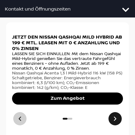
Kontakt und Öffnungszeiten
Slide 1 von 2: JETZT DEN NISSAN QASHQAI MILD HY
JETZT DEN NISSAN QASHQAI MILD HYBRID AB
DE
Fa. Markus Büscher / Ascheberg
199 € MTL. LEASEN MIT 0 € ANZAHLUNG UND
VO
0% ZINSEN
Ste
Ascheberger Str. 22
fin
LASSEN SIE SICH EINNULLEN: Mit dem Nissan Qashqai
59387
Ascheberg
€ m
Mild-Hybrid genießen Sie das vertraute Fahrgefühl
sta
eines Benziners – ohne Aufladen. Jetzt ab 199 €
Nis
monatlich, 0 € Anzahlung, 0 % Zinsen.
Anfahrt
PS)
Nissan Qashqai Acenta 1,3 l Mild-Hybrid 116 kW (158 PS)
14,
Schaltgetriebe, Benziner: Energieverbrauch
(g/
kombiniert: 6,3 (l/100 km); CO₂-Emissionen
kombiniert: 142 (g/km); CO₂-Klasse: E
Kontakt
Zum Angebot
Tel:
02599/1611
Kontakt